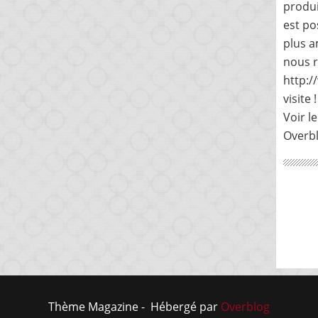
produi
est po
plus a
nous r
http:
visite !
Voir le
Overb
Thème Magazine - Hébergé par
Overblog