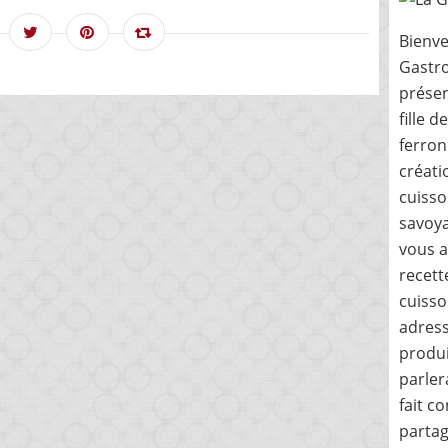
Bienve
Gastro
présen
fille 
ferron
créati
cuisso
savoya
vous a
recett
cuisso
adress
produi
parler
fait c
partag