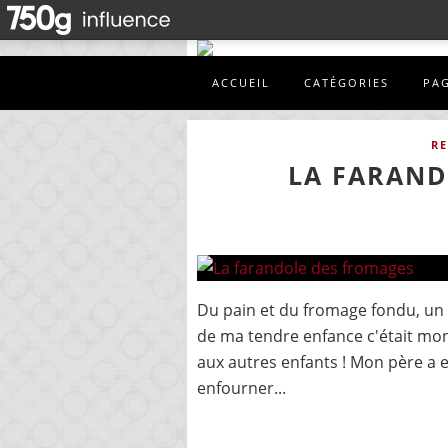
ACCUEIL
CATÉGORIES
PA
RE
LA FARAND
Du pain et du fromage fondu, un p
de ma tendre enfance c'était mon g
aux autres enfants ! Mon père a eu
enfourner...