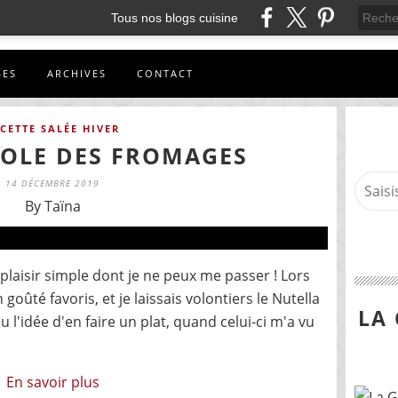
Tous nos blogs cuisine
GES
ARCHIVES
CONTACT
CETTE SALÉE HIVER
OLE DES FROMAGES
14 DÉCEMBRE 2019
By Taïna
laisir simple dont je ne peux me passer ! Lors
oûté favoris, et je laissais volontiers le Nutella
LA
 l'idée d'en faire un plat, quand celui-ci m'a vu
En savoir plus