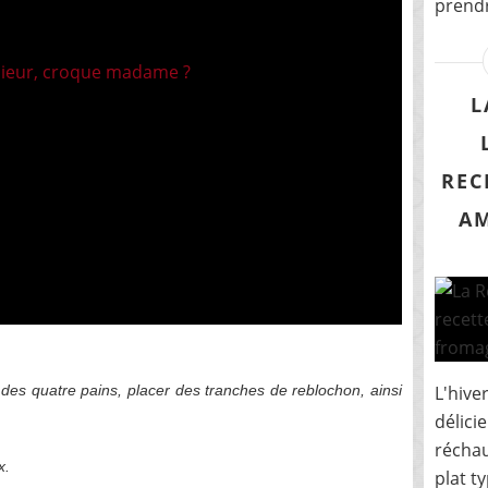
prendr
L
REC
AM
es quatre pains, placer des tranches de reblochon, ainsi
L'hive
délic
réchau
x.
plat t