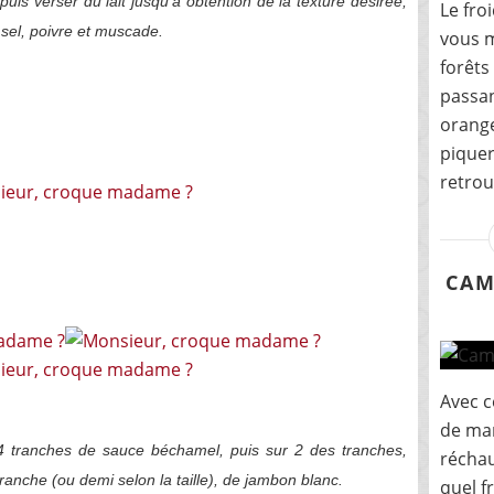
 puis verser du lait jusqu'à obtention de la texture désirée,
Le froi
 sel, poivre et muscade.
vous m
forêts
passan
orange
piquer 
retrou
CAM
Avec c
de ma
 tranches de sauce béchamel, puis sur 2 des tranches,
réchau
anche (ou demi selon la taille), de jambon blanc.
quel f