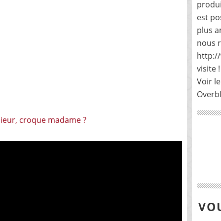
produi
est po
plus a
nous r
http:
visite !
Voir le
Overb
VOU