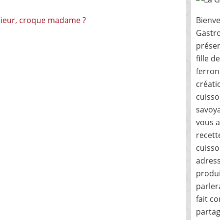
Bienve
Gastro
présen
fille 
ferron
créati
cuisso
savoya
vous a
recett
cuisso
adress
produi
parler
fait c
partag