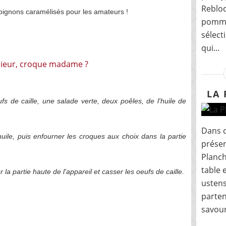
Rebloc
s oignons caramélisés pour les amateurs !
pommes
sélect
qui...
LA 
ufs de caille, une salade verte, deux poêles, de l'huile de
Dans c
huile, puis enfourner les croques aux choix dans la partie
présen
Planch
table 
la partie haute de l'appareil et casser les oeufs de caille.
ustens
parten
savour