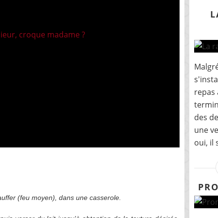
L
Malgré
s'inst
repas 
termin
des de
une ve
oui, il
PRO
uffer (feu moyen), dans une casserole.