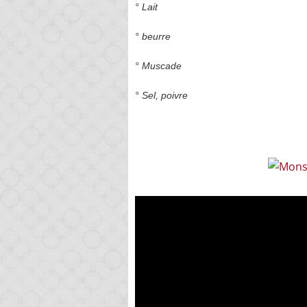
° Lait
° beurre
° Muscade
° Sel, poivre