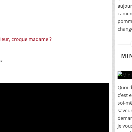
aujour
camemb
pommes
change
MI
x.
Quoi d
c'est 
soi-mê
saveur
deman
je vou